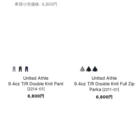
希望小売価格
:
6,800
円
United Athle
United Athle
9.4oz T/R Double Knit Pant
9.4oz T/R Double Knit Full Zip
[
2214-01
]
Parka
[
2211-01
]
6,800
円
6,800
円