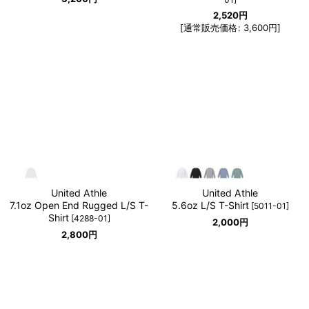
2,520
円
[
通常販売価格
:
3,600
円
]
United Athle
United Athle
7.1oz Open End Rugged L/S T-
5.6oz L/S T-Shirt
[
5011-01
]
Shirt
[
4288-01
]
2,000
円
2,800
円