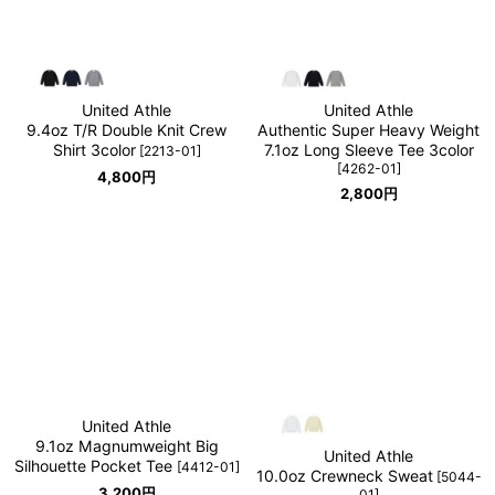
United Athle
United Athle
9.4oz T/R Double Knit Crew
Authentic Super Heavy Weight
Shirt 3color
7.1oz Long Sleeve Tee 3color
[
2213-01
]
[
4262-01
]
4,800
円
2,800
円
United Athle
9.1oz Magnumweight Big
United Athle
Silhouette Pocket Tee
[
4412-01
]
10.0oz Crewneck Sweat
[
5044-
3,200
円
01
]