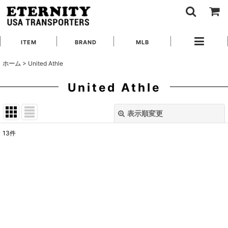
ITEM
BRAND
MLB
ホーム
>
United Athle
United Athle
表示順変更
閉じる
13
件
表示数
:
在庫あり
並び順
:
絞り込む