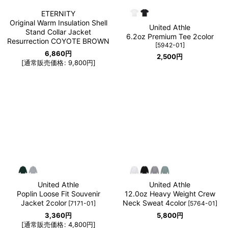
ETERNITY
Original Warm Insulation Shell
United Athle
Stand Collar Jacket
6.2oz Premium Tee 2color
Resurrection COYOTE BROWN
[
5942-01
]
6,860
円
2,500
円
[
通常販売価格
:
9,800
円
]
United Athle
United Athle
Poplin Loose Fit Souvenir
12.0oz Heavy Weight Crew
Jacket 2color
Neck Sweat 4color
[
7171-01
]
[
5764-01
]
3,360
円
5,800
円
[
通常販売価格
:
4,800
円
]