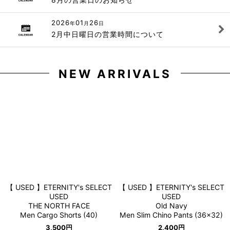
2026
01
26
年
月
日
2月中日曜日の営業時間について
NEW ARRIVALS
【 USED 】ETERNITY's SELECT
【 USED 】ETERNITY's SELECT
USED
USED
THE NORTH FACE
Old Navy
Men Cargo Shorts (40)
Men Slim Chino Pants (36×32)
3,500
円
2,400
円