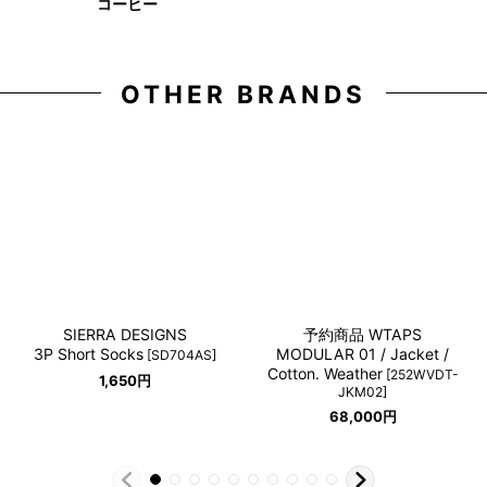
コーヒー
OTHER BRANDS
SIERRA DESIGNS
予約商品 WTAPS
3P Short Socks
MODULAR 01 / Jacket /
[
SD704AS
]
Cotton. Weather
[
252WVDT-
1,650
円
JKM02
]
68,000
円