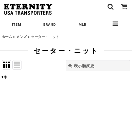
ITEM
BRAND
MLB
ホーム
>
メンズ
>
セーター・ニット
セーター・ニット
表示順変更
閉じる
1
件
表示数
:
在庫あり
並び順
:
絞り込む