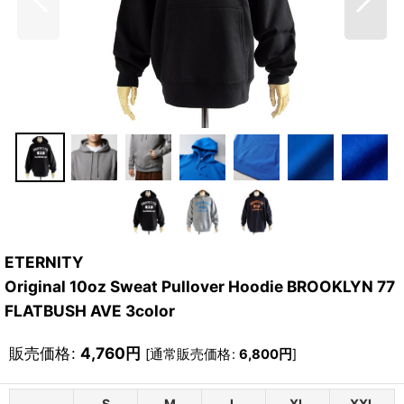
ETERNITY
Original 10oz Sweat Pullover Hoodie BROOKLYN 77
FLATBUSH AVE 3color
販売価格
:
4,760
円
[
通常販売価格
:
6,800
円
]
S
M
L
XL
XXL