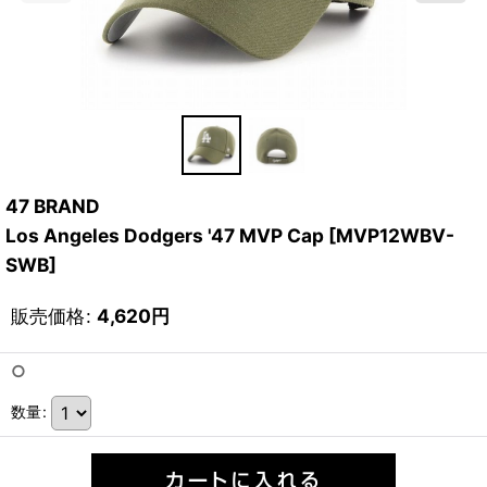
47 BRAND
Los Angeles Dodgers '47 MVP Cap
[
MVP12WBV-
SWB
]
販売価格
:
4,620
円
○
数量
: