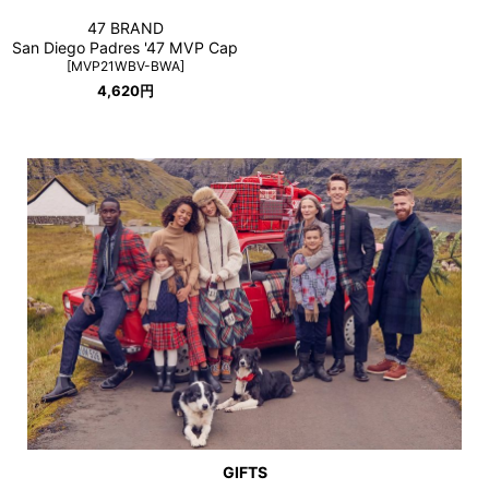
47 BRAND
San Diego Padres '47 MVP Cap
[
MVP21WBV-BWA
]
4,620
円
GIFTS