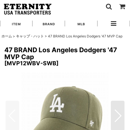
ITEM
BRAND
MLB
ホーム
>
キャップ・ハット
>
47 BRAND Los Angeles Dodgers '47 MVP Cap
47 BRAND Los Angeles Dodgers '47
MVP Cap
[
MVP12WBV-SWB
]