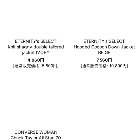
ETERNITY's SELECT
ETERNITY's SELECT
Knit shaggy double tailored
Hooded Cocoon Down Jacket
jacket IVORY
BEIGE
4,060
円
7,560
円
[
通常販売価格
:
5,800
円
]
[
通常販売価格
:
10,800
円
]
CONVERSE WOMAN
Chuck Taylor All Star '70