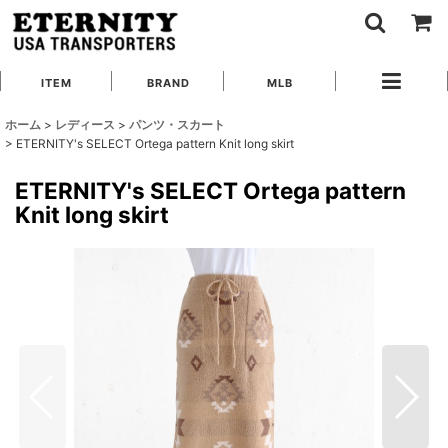
ITEM
BRAND
MLB
ホーム
>
レディース
>
パンツ・スカート
>
ETERNITY's SELECT Ortega pattern Knit long skirt
ETERNITY's SELECT Ortega pattern
Knit long skirt