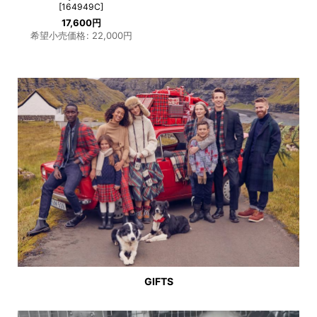
[
164949C
]
17,600
円
希望小売価格
:
22,000
円
GIFTS