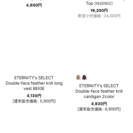
Top
[
162050C
]
4,800
円
19,200
円
希望小売価格
:
24,000
円
ETERNITY's SELECT
Double-face feather knit long
ETERNITY's SELECT
vest BEIGE
Double-face feather knit
4,130
円
cardigan 2color
[
通常販売価格
:
5,900
円
]
4,830
円
[
通常販売価格
:
6,900
円
]