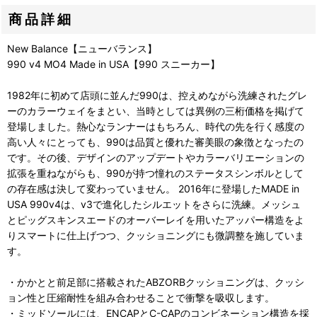
商品詳細
New Balance【ニューバランス】
990 v4 MO4 Made in USA【990 スニーカー】
1982年に初めて店頭に並んだ990は、控えめながら洗練されたグレ
ーのカラーウェイをまとい、当時としては異例の三桁価格を掲げて
登場しました。熱心なランナーはもちろん、時代の先を行く感度の
高い人々にとっても、990は品質と優れた審美眼の象徴となったの
です。その後、デザインのアップデートやカラーバリエーションの
拡張を重ねながらも、990が持つ憧れのステータスシンボルとして
の存在感は決して変わっていません。 2016年に登場したMADE in
USA 990v4は、v3で進化したシルエットをさらに洗練。メッシュ
とピッグスキンスエードのオーバーレイを用いたアッパー構造をよ
りスマートに仕上げつつ、クッショニングにも微調整を施していま
す。
・かかとと前足部に搭載されたABZORBクッショニングは、クッシ
ョン性と圧縮耐性を組み合わせることで衝撃を吸収します。
・ミッドソールには、ENCAPとC-CAPのコンビネーション構造を採