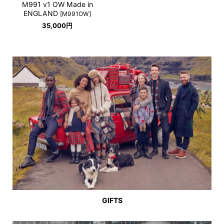
M991 v1 OW Made in
ENGLAND
[
M991OW
]
35,000
円
GIFTS