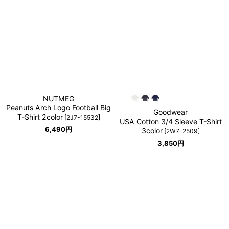
NUTMEG
Peanuts Arch Logo Football Big
Goodwear
T-Shirt 2color
[
2J7-15532
]
USA Cotton 3/4 Sleeve T-Shirt
6,490
円
3color
[
2W7-2509
]
3,850
円