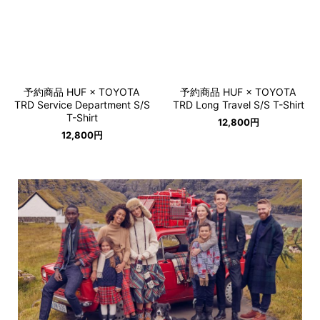
予約商品 HUF × TOYOTA
予約商品 HUF × TOYOTA
TRD Service Department S/S
TRD Long Travel S/S T-Shirt
T-Shirt
12,800
円
12,800
円