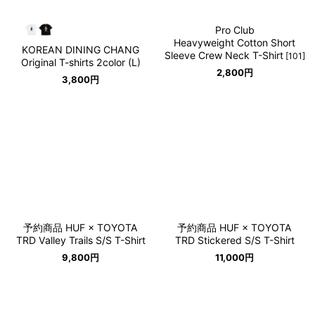
Pro Club
Heavyweight Cotton Short
KOREAN DINING CHANG
Sleeve Crew Neck T-Shirt
[
101
]
Original T-shirts 2color (L)
2,800
円
3,800
円
予約商品 HUF × TOYOTA
予約商品 HUF × TOYOTA
TRD Valley Trails S/S T-Shirt
TRD Stickered S/S T-Shirt
9,800
円
11,000
円