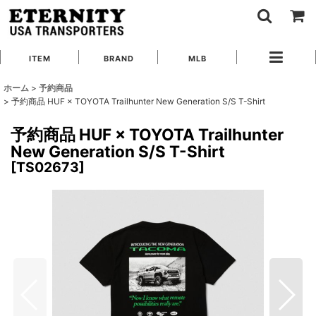
ITEM
BRAND
MLB
ホーム
>
予約商品
>
予約商品 HUF × TOYOTA Trailhunter New Generation S/S T-Shirt
予約商品 HUF × TOYOTA Trailhunter
New Generation S/S T-Shirt
[
TS02673
]