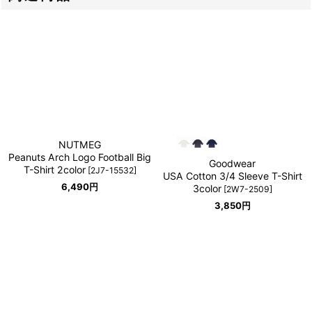
NUTMEG
Peanuts Arch Logo Football Big
Goodwear
T-Shirt 2color
[
2J7-15532
]
USA Cotton 3/4 Sleeve T-Shirt
6,490
円
3color
[
2W7-2509
]
3,850
円