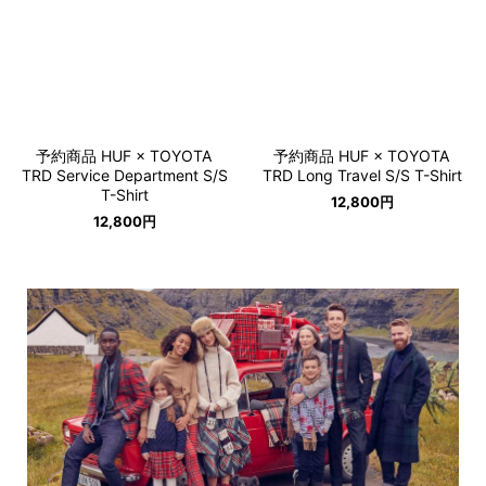
予約商品 HUF × TOYOTA
予約商品 HUF × TOYOTA
TRD Service Department S/S
TRD Long Travel S/S T-Shirt
T-Shirt
12,800
円
12,800
円