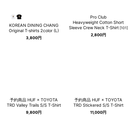
Pro Club
Heavyweight Cotton Short
KOREAN DINING CHANG
Sleeve Crew Neck T-Shirt
[
101
]
Original T-shirts 2color (L)
2,800
円
3,800
円
予約商品 HUF × TOYOTA
予約商品 HUF × TOYOTA
TRD Valley Trails S/S T-Shirt
TRD Stickered S/S T-Shirt
9,800
円
11,000
円