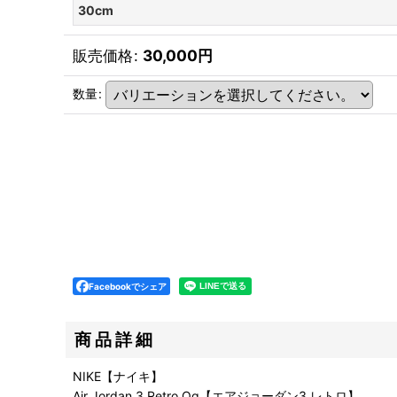
30cm
販売価格
:
30,000
円
数量
:
Facebookでシェア
商品詳細
NIKE【ナイキ】
Air Jordan 3 Retro Og【エアジョーダン3 レトロ】