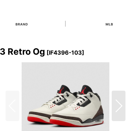
BRAND
MLB
3 Retro Og
[
IF4396-103
]