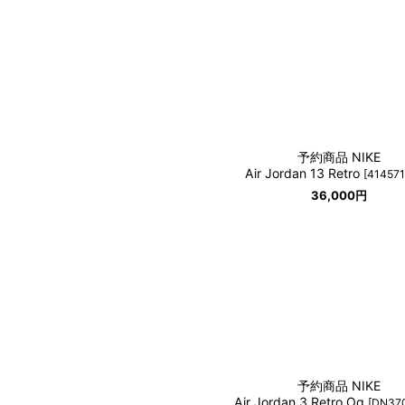
予約商品 NIKE
Air Jordan 13 Retro
[
414571
36,000
円
予約商品 NIKE
Air Jordan 3 Retro Og
[
DN37