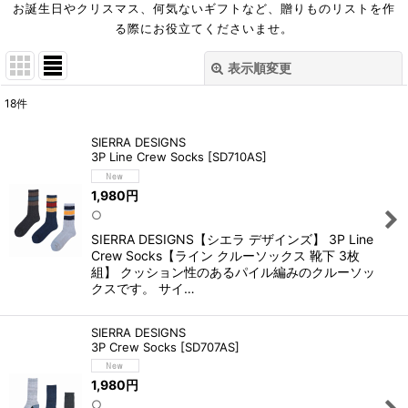
お誕生日やクリスマス、何気ないギフトなど、贈りものリストを作
る際にお役立てくださいませ。
表示順変更
閉じる
18
件
表示数
:
SIERRA DESIGNS
3P Line Crew Socks
[
SD710AS
]
在庫あり
1,980
円
並び順
:
○
SIERRA DESIGNS【シエラ デザインズ】 3P Line
絞り込む
Crew Socks【ライン クルーソックス 靴下 3枚
組】 クッション性のあるパイル編みのクルーソッ
クスです。 サイ…
SIERRA DESIGNS
3P Crew Socks
[
SD707AS
]
1,980
円
○