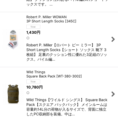
ックスです。 …
Robert P. Miller WOMAN
3P Short Length Socks
[
345C
]
1,430
円
○
Robert P. Miller【ロバート ピー ミラー】 3P
Short Length Socks【ショート ソックス 靴下 3
枚組】 足裏のクッション性に優れた3足組のソッ
クス。パイル編…
Wild Things
Square Back Pack
[
WT-380-3002
]
10,780
円
○
Wild Things【ワイルド シングス】 Square Back
Pack【スクエア バックパック】 メインルームは
容量約14L分の荷物が入るサイズで、背面に独立
したPC収納部を装備。中は…