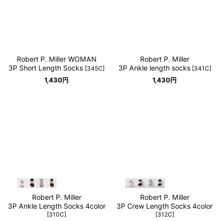
並び順
:
絞り込む
Robert P. Miller WOMAN
Robert P. Miller
3P Short Length Socks
3P Ankle length socks
[
345C
]
[
341C
]
1,430
円
1,430
円
Robert P. Miller
Robert P. Miller
3P Ankle Length Socks 4color
3P Crew Length Socks 4color
[
310C
]
[
312C
]