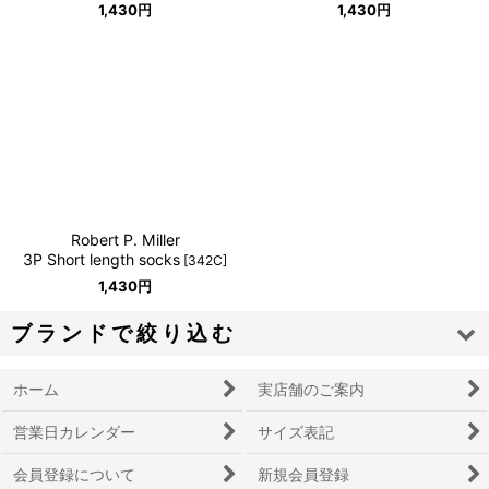
1,430
円
1,430
円
Robert P. Miller
3P Short length socks
[
342C
]
1,430
円
ブランドで絞り込む
ホーム
実店舗のご案内
adidas
営業日カレンダー
サイズ表記
AMERICAN NEEDLE
会員登録について
新規会員登録
Barbour