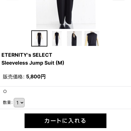
ETERNITY's SELECT
Sleeveless Jump Suit (M)
販売価格
:
5,800
円
○
数量
: