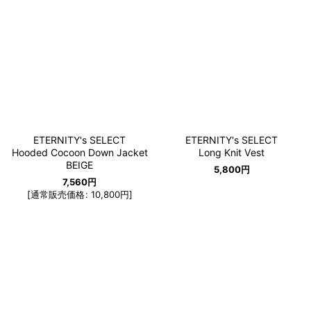
ETERNITY's SELECT
ETERNITY's SELECT
Hooded Cocoon Down Jacket
Long Knit Vest
BEIGE
5,800
円
7,560
円
[
通常販売価格
:
10,800
円
]