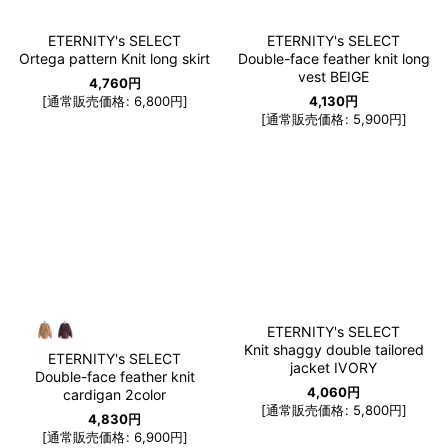
ETERNITY's SELECT
ETERNITY's SELECT
Ortega pattern Knit long skirt
Double-face feather knit long
vest BEIGE
4,760
円
[
通常販売価格
:
6,800
円
]
4,130
円
[
通常販売価格
:
5,900
円
]
ETERNITY's SELECT
Knit shaggy double tailored
ETERNITY's SELECT
jacket IVORY
Double-face feather knit
4,060
円
cardigan 2color
[
通常販売価格
:
5,800
円
]
4,830
円
[
通常販売価格
:
6,900
円
]